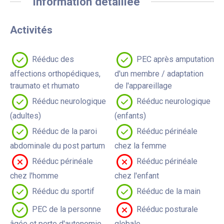
Information détaillée
Activités
Rééduc des
PEC après amputation
affections orthopédiques,
d'un membre / adaptation
traumato et rhumato
de l'appareillage
Rééduc neurologique
Rééduc neurologique
(adultes)
(enfants)
Rééduc de la paroi
Rééduc périnéale
abdominale du post partum
chez la femme
Rééduc périnéale
Rééduc périnéale
chez l'homme
chez l'enfant
Rééduc du sportif
Rééduc de la main
PEC de la personne
Rééduc posturale
âgée et perte d'autonomie
globale