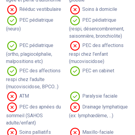
Rééduc vestibulaire
Soins à domicile
PEC pédiatrique
PEC pédiatrique
(neuro)
(respi, désencombrement,
saisonnière, bronchiolite)
PEC pédiatrique
PEC des affections
(ortho, plagiocéphalie,
respi chez l'enfant
malpositions etc)
(mucoviscidose)
PEC des affections
PEC en cabinet
respi chez l'adulte
(mucoviscidose, BPCO...)
ATM
Paralysie faciale
PEC des apnées du
Drainage lymphatique
sommeil (SAHOS
(ex: lymphœdème, ...)
adulte/enfant)
Soins palliatifs
Maxillo-faciale