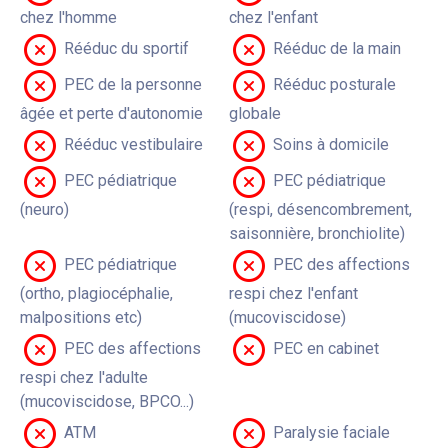
chez l'homme
chez l'enfant
Rééduc du sportif
Rééduc de la main
PEC de la personne
Rééduc posturale
âgée et perte d'autonomie
globale
Rééduc vestibulaire
Soins à domicile
PEC pédiatrique
PEC pédiatrique
(neuro)
(respi, désencombrement,
saisonnière, bronchiolite)
PEC pédiatrique
PEC des affections
(ortho, plagiocéphalie,
respi chez l'enfant
malpositions etc)
(mucoviscidose)
PEC des affections
PEC en cabinet
respi chez l'adulte
(mucoviscidose, BPCO...)
ATM
Paralysie faciale