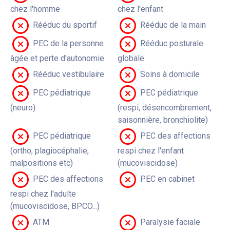
chez l'homme
chez l'enfant
Rééduc du sportif
Rééduc de la main
PEC de la personne
Rééduc posturale
âgée et perte d'autonomie
globale
Rééduc vestibulaire
Soins à domicile
PEC pédiatrique
PEC pédiatrique
(neuro)
(respi, désencombrement,
saisonnière, bronchiolite)
PEC pédiatrique
PEC des affections
(ortho, plagiocéphalie,
respi chez l'enfant
malpositions etc)
(mucoviscidose)
PEC des affections
PEC en cabinet
respi chez l'adulte
(mucoviscidose, BPCO...)
ATM
Paralysie faciale