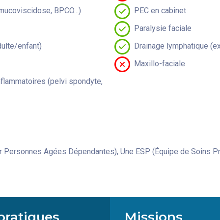
(mucoviscidose, BPCO...)
PEC en cabinet
Paralysie faciale
lte/enfant)
Drainage lymphatique (ex
Maxillo-faciale
flammatoires (pelvi spondyte,
Personnes Agées Dépendantes), Une ESP (Équipe de Soins Prim
pratiques
Missions