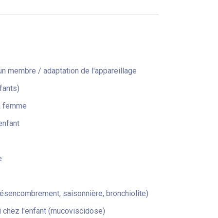
n membre / adaptation de l'appareillage
fants)
la femme
enfant
e
désencombrement, saisonnière, bronchiolite)
 chez l'enfant (mucoviscidose)