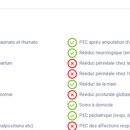
raumato et rhumato
PEC après amputation d'u
Rééduc neurologique (en
partum
Rééduc périnéale chez 
Rééduc périnéale chez l'
Rééduc de la main
onomie
Rééduc posturale global
Soins à domicile
PEC pédiatrique (respi, 
malpositions etc)
PEC des affections respi