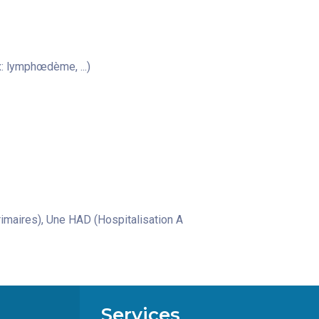
: lymphœdème, ...)
aires), Une HAD (Hospitalisation A
Services