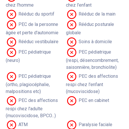
chez l'homme
chez l'enfant
Rééduc du sportif
Rééduc de la main
PEC de la personne
Rééduc posturale
âgée et perte d'autonomie
globale
Rééduc vestibulaire
Soins à domicile
PEC pédiatrique
PEC pédiatrique
(neuro)
(respi, désencombrement,
saisonnière, bronchiolite)
PEC pédiatrique
PEC des affections
(ortho, plagiocéphalie,
respi chez l'enfant
malpositions etc)
(mucoviscidose)
PEC des affections
PEC en cabinet
respi chez l'adulte
(mucoviscidose, BPCO...)
ATM
Paralysie faciale