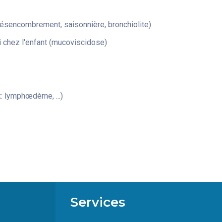
désencombrement, saisonnière, bronchiolite)
 chez l'enfant (mucoviscidose)
: lymphœdème, ...)
Services