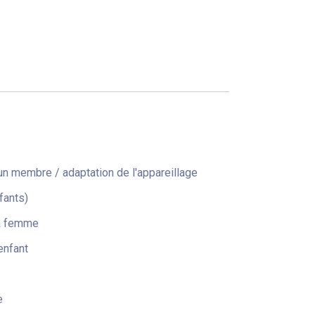
n membre / adaptation de l'appareillage
fants)
la femme
enfant
e