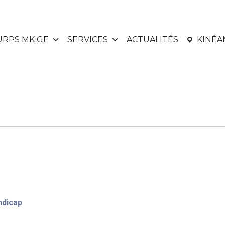
URPS MK GE
SERVICES
ACTUALITÉS
KINÉ
ndicap