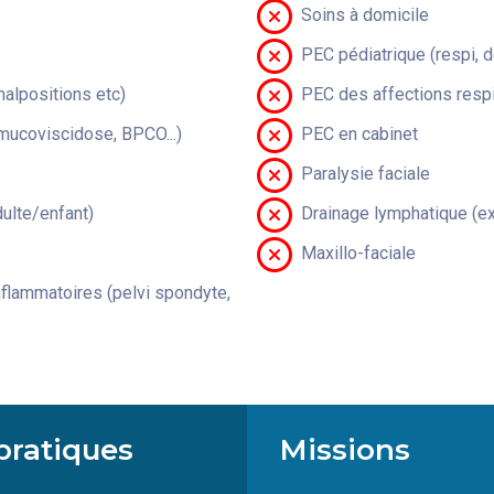
Soins à domicile
PEC pédiatrique (respi, 
malpositions etc)
PEC des affections respi
(mucoviscidose, BPCO...)
PEC en cabinet
Paralysie faciale
lte/enfant)
Drainage lymphatique (ex
Maxillo-faciale
flammatoires (pelvi spondyte,
pratiques
Missions