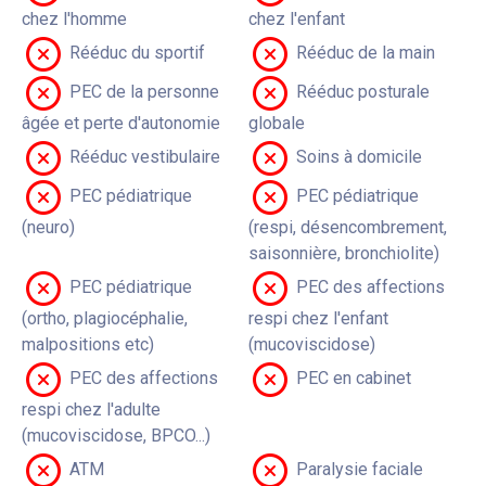
chez l'homme
chez l'enfant
Rééduc du sportif
Rééduc de la main
PEC de la personne
Rééduc posturale
âgée et perte d'autonomie
globale
Rééduc vestibulaire
Soins à domicile
PEC pédiatrique
PEC pédiatrique
(neuro)
(respi, désencombrement,
saisonnière, bronchiolite)
PEC pédiatrique
PEC des affections
(ortho, plagiocéphalie,
respi chez l'enfant
malpositions etc)
(mucoviscidose)
PEC des affections
PEC en cabinet
respi chez l'adulte
(mucoviscidose, BPCO...)
ATM
Paralysie faciale