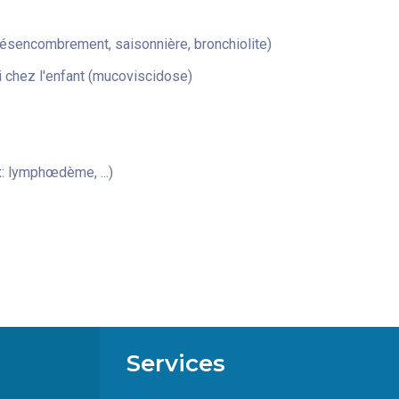
désencombrement, saisonnière, bronchiolite)
 chez l'enfant (mucoviscidose)
: lymphœdème, ...)
Services