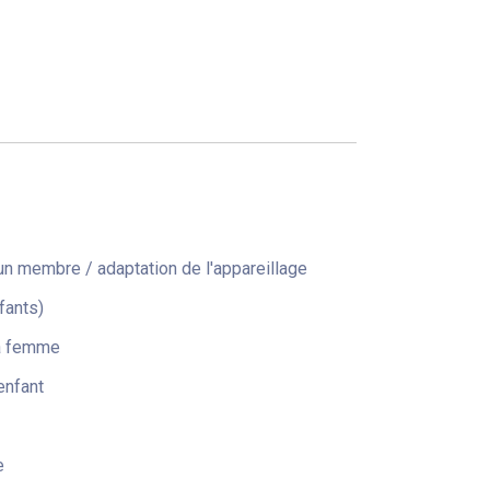
n membre / adaptation de l'appareillage
fants)
la femme
enfant
e