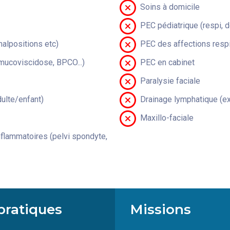
Soins à domicile
PEC pédiatrique (respi, 
malpositions etc)
PEC des affections respi
(mucoviscidose, BPCO...)
PEC en cabinet
Paralysie faciale
lte/enfant)
Drainage lymphatique (ex
Maxillo-faciale
flammatoires (pelvi spondyte,
pratiques
Missions