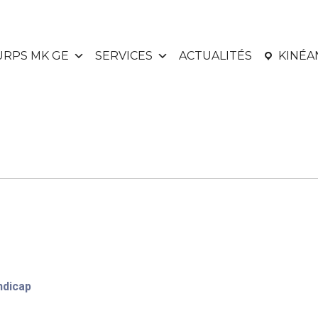
URPS MK GE
SERVICES
ACTUALITÉS
KINÉ
ndicap