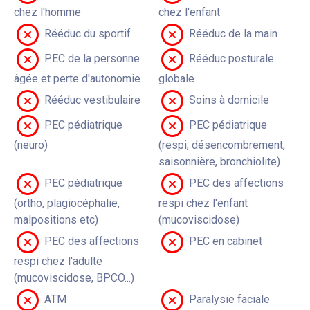
chez l'homme
chez l'enfant
Rééduc du sportif
Rééduc de la main
PEC de la personne
Rééduc posturale
âgée et perte d'autonomie
globale
Rééduc vestibulaire
Soins à domicile
PEC pédiatrique
PEC pédiatrique
(neuro)
(respi, désencombrement,
saisonnière, bronchiolite)
PEC pédiatrique
PEC des affections
(ortho, plagiocéphalie,
respi chez l'enfant
malpositions etc)
(mucoviscidose)
PEC des affections
PEC en cabinet
respi chez l'adulte
(mucoviscidose, BPCO...)
ATM
Paralysie faciale