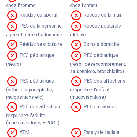
chez l'homme
chez l'enfant
Rééduc du sportif
Rééduc de la main
PEC de la personne
Rééduc posturale
âgée et perte d'autonomie
globale
Rééduc vestibulaire
Soins à domicile
PEC pédiatrique
PEC pédiatrique
(neuro)
(respi, désencombrement,
saisonnière, bronchiolite)
PEC pédiatrique
PEC des affections
(ortho, plagiocéphalie,
respi chez l'enfant
malpositions etc)
(mucoviscidose)
PEC des affections
PEC en cabinet
respi chez l'adulte
(mucoviscidose, BPCO...)
ATM
Paralysie faciale