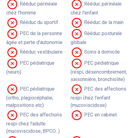
Rééduc périnéale
Rééduc périnéale
chez l'homme
chez l'enfant
Rééduc du sportif
Rééduc de la main
PEC de la personne
Rééduc posturale
âgée et perte d'autonomie
globale
Rééduc vestibulaire
Soins à domicile
PEC pédiatrique
PEC pédiatrique
(neuro)
(respi, désencombrement,
saisonnière, bronchiolite)
PEC pédiatrique
PEC des affections
(ortho, plagiocéphalie,
respi chez l'enfant
malpositions etc)
(mucoviscidose)
PEC des affections
PEC en cabinet
respi chez l'adulte
(mucoviscidose, BPCO...)