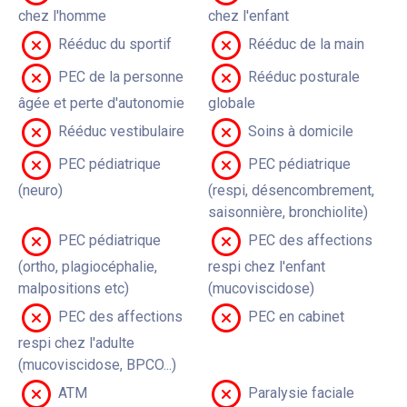
chez l'homme
chez l'enfant
Rééduc du sportif
Rééduc de la main
PEC de la personne
Rééduc posturale
âgée et perte d'autonomie
globale
Rééduc vestibulaire
Soins à domicile
PEC pédiatrique
PEC pédiatrique
(neuro)
(respi, désencombrement,
saisonnière, bronchiolite)
PEC pédiatrique
PEC des affections
(ortho, plagiocéphalie,
respi chez l'enfant
malpositions etc)
(mucoviscidose)
PEC des affections
PEC en cabinet
respi chez l'adulte
(mucoviscidose, BPCO...)
ATM
Paralysie faciale