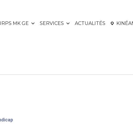
URPS MK GE
SERVICES
ACTUALITÉS
KINÉ
ndicap