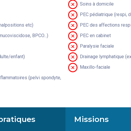
Soins à domicile
PEC pédiatrique (respi, 
malpositions etc)
PEC des affections respi
(mucoviscidose, BPCO...)
PEC en cabinet
Paralysie faciale
lte/enfant)
Drainage lymphatique (ex
Maxillo-faciale
flammatoires (pelvi spondyte,
pratiques
Missions