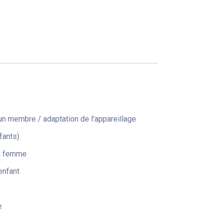
n membre / adaptation de l'appareillage
fants)
la femme
enfant
e