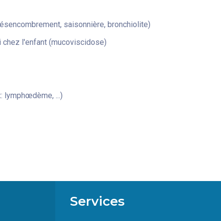
désencombrement, saisonnière, bronchiolite)
 chez l'enfant (mucoviscidose)
: lymphœdème, ...)
Services