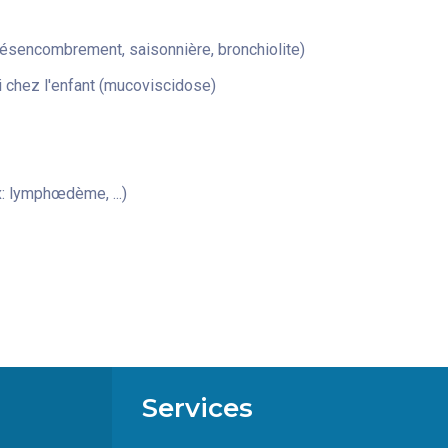
désencombrement, saisonnière, bronchiolite)
 chez l'enfant (mucoviscidose)
: lymphœdème, ...)
Services