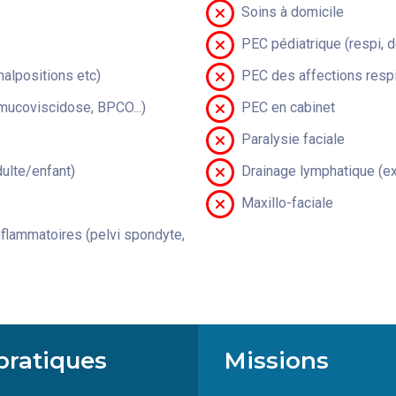
Soins à domicile
PEC pédiatrique (respi, 
malpositions etc)
PEC des affections respi
(mucoviscidose, BPCO...)
PEC en cabinet
Paralysie faciale
lte/enfant)
Drainage lymphatique (ex
Maxillo-faciale
flammatoires (pelvi spondyte,
pratiques
Missions