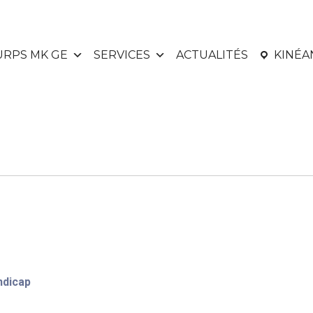
URPS MK GE
SERVICES
ACTUALITÉS
KINÉ
ndicap