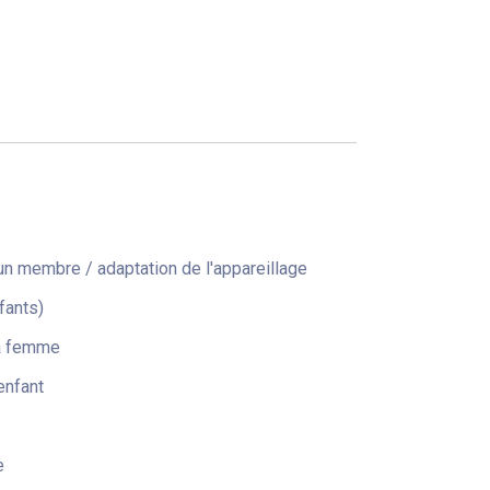
n membre / adaptation de l'appareillage
fants)
la femme
enfant
e