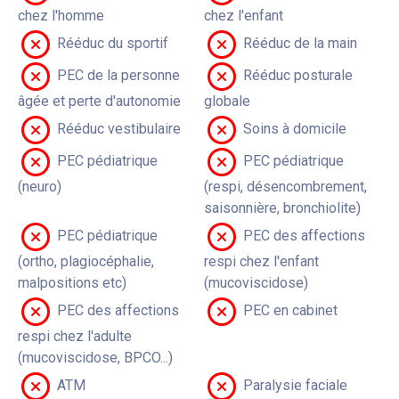
chez l'homme
chez l'enfant
Rééduc du sportif
Rééduc de la main
PEC de la personne
Rééduc posturale
âgée et perte d'autonomie
globale
Rééduc vestibulaire
Soins à domicile
PEC pédiatrique
PEC pédiatrique
(neuro)
(respi, désencombrement,
saisonnière, bronchiolite)
PEC pédiatrique
PEC des affections
(ortho, plagiocéphalie,
respi chez l'enfant
malpositions etc)
(mucoviscidose)
PEC des affections
PEC en cabinet
respi chez l'adulte
(mucoviscidose, BPCO...)
ATM
Paralysie faciale