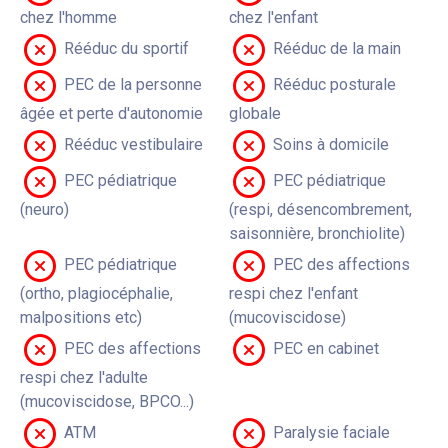
chez l'homme
chez l'enfant
Rééduc du sportif
Rééduc de la main
PEC de la personne
Rééduc posturale
âgée et perte d'autonomie
globale
Rééduc vestibulaire
Soins à domicile
PEC pédiatrique
PEC pédiatrique
(neuro)
(respi, désencombrement,
saisonnière, bronchiolite)
PEC pédiatrique
PEC des affections
(ortho, plagiocéphalie,
respi chez l'enfant
malpositions etc)
(mucoviscidose)
PEC des affections
PEC en cabinet
respi chez l'adulte
(mucoviscidose, BPCO...)
ATM
Paralysie faciale