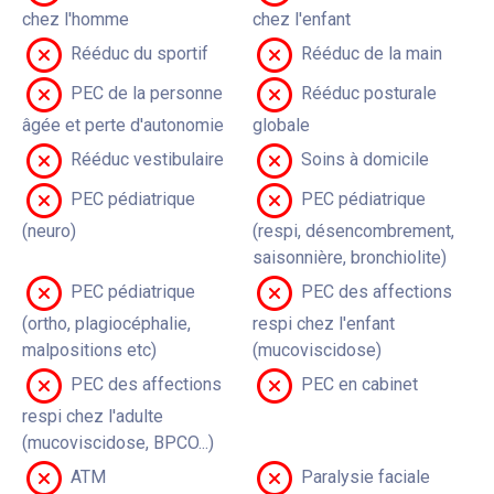
chez l'homme
chez l'enfant
Rééduc du sportif
Rééduc de la main
PEC de la personne
Rééduc posturale
âgée et perte d'autonomie
globale
Rééduc vestibulaire
Soins à domicile
PEC pédiatrique
PEC pédiatrique
(neuro)
(respi, désencombrement,
saisonnière, bronchiolite)
PEC pédiatrique
PEC des affections
(ortho, plagiocéphalie,
respi chez l'enfant
malpositions etc)
(mucoviscidose)
PEC des affections
PEC en cabinet
respi chez l'adulte
(mucoviscidose, BPCO...)
ATM
Paralysie faciale