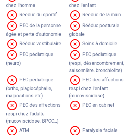
chez l'homme
chez l'enfant
Rééduc du sportif
Rééduc de la main
PEC de la personne
Rééduc posturale
âgée et perte d'autonomie
globale
Rééduc vestibulaire
Soins à domicile
PEC pédiatrique
PEC pédiatrique
(neuro)
(respi, désencombrement,
saisonnière, bronchiolite)
PEC pédiatrique
PEC des affections
(ortho, plagiocéphalie,
respi chez l'enfant
malpositions etc)
(mucoviscidose)
PEC des affections
PEC en cabinet
respi chez l'adulte
(mucoviscidose, BPCO...)
ATM
Paralysie faciale