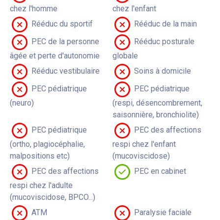
chez l'homme
chez l'enfant
Rééduc du sportif
Rééduc de la main
PEC de la personne
Rééduc posturale
âgée et perte d'autonomie
globale
Rééduc vestibulaire
Soins à domicile
PEC pédiatrique
PEC pédiatrique
(neuro)
(respi, désencombrement,
saisonnière, bronchiolite)
PEC pédiatrique
PEC des affections
(ortho, plagiocéphalie,
respi chez l'enfant
malpositions etc)
(mucoviscidose)
PEC des affections
PEC en cabinet
respi chez l'adulte
(mucoviscidose, BPCO...)
ATM
Paralysie faciale