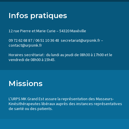
Infos pratiques
12 rue Pierre et Marie Curie – 54320 Maxéville
09 72 62 68 87 / 06 51 10 36 48 secretariat@urpsmk.fr –
contact@urpsmk.fr
Horaires secrétariat : du lundi au jeudi de 08h30 à 17h00 et le
vendredi de 08h00 à 15h45.
Missions
L’URPS MK Grand Est assure la représentation des Masseurs-
Kinésithérapeutes libéraux auprès des instances représentatives
de santé ou des patients.