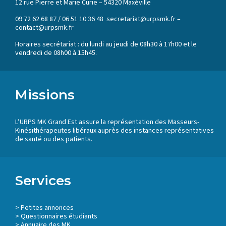
12 rue Pierre et Marie Curie – 54320 Maxéville
09 72 62 68 87 / 06 51 10 36 48 secretariat@urpsmk.fr –
contact@urpsmk.fr
Horaires secrétariat : du lundi au jeudi de 08h30 à 17h00 et le
vendredi de 08h00 à 15h45.
Missions
L’URPS MK Grand Est assure la représentation des Masseurs-
Kinésithérapeutes libéraux auprès des instances représentatives
de santé ou des patients.
Services
>
Petites annonces
>
Questionnaires étudiants
>
Annuaire des MK