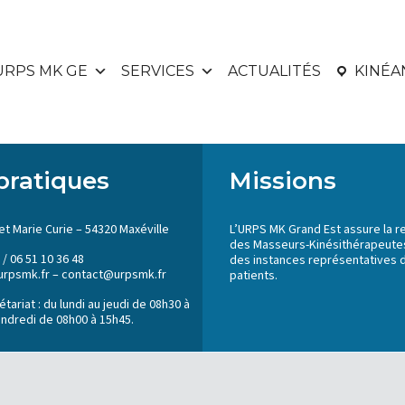
URPS MK GE
SERVICES
ACTUALITÉS
KINÉ
pratiques
Missions
et Marie Curie – 54320 Maxéville
L’URPS MK Grand Est assure la r
des Masseurs-Kinésithérapeutes
 / 06 51 10 36 48
des instances représentatives 
urpsmk.fr – contact@urpsmk.fr
patients.
tariat : du lundi au jeudi de 08h30 à
endredi de 08h00 à 15h45.