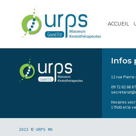
ACCUEIL
Infos 
12 rue Pierre 
09 72 62 68 87
secretariat@
Horaires secré
17h00 et le v
2023 © URPS MK