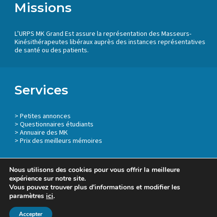
Missions
L’URPS MK Grand Est assure la représentation des Masseurs-
Kinésithérapeutes libéraux auprès des instances représentatives
de santé ou des patients.
Services
>
Petites annonces
>
Questionnaires étudiants
>
Annuaire des MK
> Prix des meilleurs mémoires
Nous utilisons des cookies pour vous offrir la meilleure
expérience sur notre site.
Vous pouvez trouver plus d'informations et modifier les
Mentions légales
paramètres
ici
.
Accepter